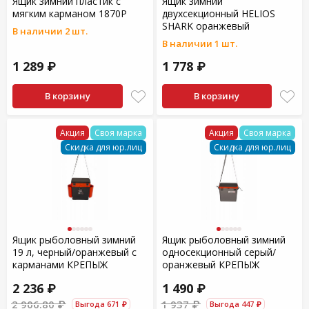
Ящик зимний пластик с
Ящик зимний
мягким карманом 1870Р
двухсекционный HELIOS
SHARK оранжевый
В наличии 2 шт.
В наличии 1 шт.
1 289 ₽
1 778 ₽
В корзину
В корзину
Акция
Своя марка
Акция
Своя марка
Скидка для юр.лиц
Скидка для юр.лиц
Ящик рыболовный зимний
Ящик рыболовный зимний
19 л, черный/оранжевый с
односекционный серый/
карманами КРЕПЫЖ
оранжевый КРЕПЫЖ
2 236 ₽
1 490 ₽
2 906.80 ₽
1 937 ₽
Выгода 671 ₽
Выгода 447 ₽