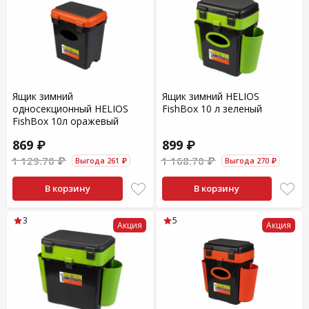
Ящик зимний
Ящик зимний HELIOS
односекционный HELIOS
FishBox 10 л зеленый
FishBox 10л оражевый
869 ₽
899 ₽
1 129.70 ₽
1 168.70 ₽
Выгода 261 ₽
Выгода 270 ₽
В корзину
В корзину
3
5
Акция
Акция