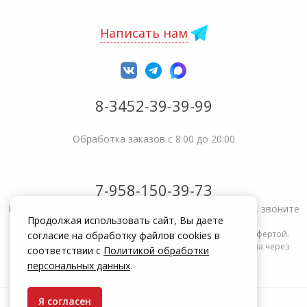
Написать нам
8-3452-39-39-99
Обработка заказов с 8:00 до 20:00
7-958-150-39-73
Не получается решить вопрос или возникла жалоба, звоните
Продолжая использовать сайт, Вы даете
Информация на сайте zakrepi.ru не является публичной офертой.
согласие на обработку файлов cookies в
Указанные цены действуют только при оформлении заказа через
соответствии с
Политикой обработки
интернет-магазин zakrepi.ru.
персональных данных
.
Я согласен