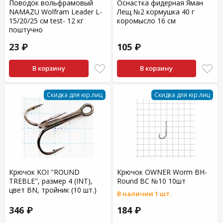
Поводок вольфрамовый
Оснастка фидерная Яман
NAMAZU Wolfram Leader L-
Лещ №2 кормушка 40 г
15/20/25 см test- 12 кг
коромысло 16 см
поштучно
23 ₽
105 ₽
В корзину
В корзину
Скидка для юр.лиц
Скидка для юр.лиц
Крючок KOI "ROUND
Крючок OWNER Worm BH-
TREBLE", размер 4 (INT),
Round BC №10 10шт
цвет BN, тройник (10 шт.)
В наличии 1 шт.
346 ₽
184 ₽