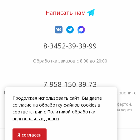
Написать нам
8-3452-39-39-99
Обработка заказов с 8:00 до 20:00
7-958-150-39-73
Не получается решить вопрос или возникла жалоба, звоните
Продолжая использовать сайт, Вы даете
Информация на сайте zakrepi.ru не является публичной офертой.
согласие на обработку файлов cookies в
Указанные цены действуют только при оформлении заказа через
соответствии с
Политикой обработки
интернет-магазин zakrepi.ru.
персональных данных
.
Я согласен