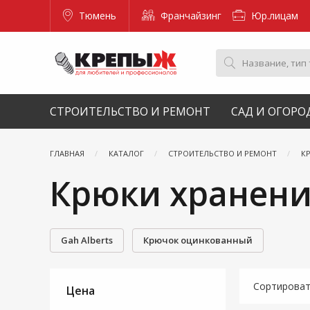
Тюмень
Франчайзинг
Юр.лицам
СТРОИТЕЛЬСТВО И РЕМОНТ
САД И ОГОРО
ГЛАВНАЯ
КАТАЛОГ
СТРОИТЕЛЬСТВО И РЕМОНТ
К
Крюки хранени
Gah Alberts
Крючок оцинкованный
Сортирова
Цена