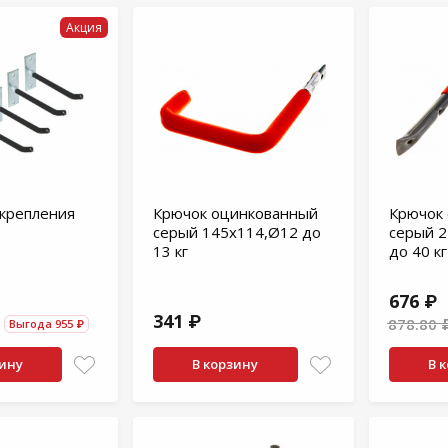
Акция
 крепления
Крючок оцинкованный
Крючок
серый 145x114,Ø12 до
серый 
13 кг
до 40 кг
676 ₽
341 ₽
878.80 
Выгода 955 ₽
зину
В корзину
В 