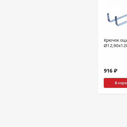
Крючок оц
Ø12,90x120
916 ₽
В кор