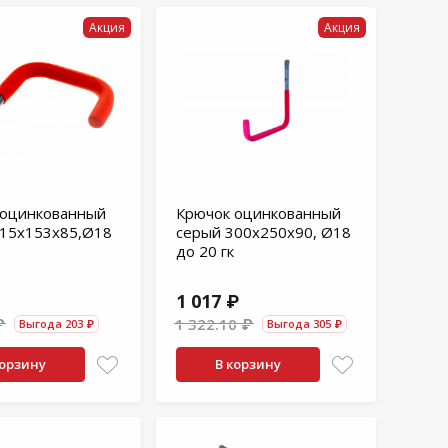
Акция
Акция
 оцинкованный
Крючок оцинкованный
215x153х85,Ø18
серый 300x250х90, Ø18
до 20 гк
1 017 ₽
₽
1 322.10 ₽
Выгода 203 ₽
Выгода 305 ₽
корзину
В корзину