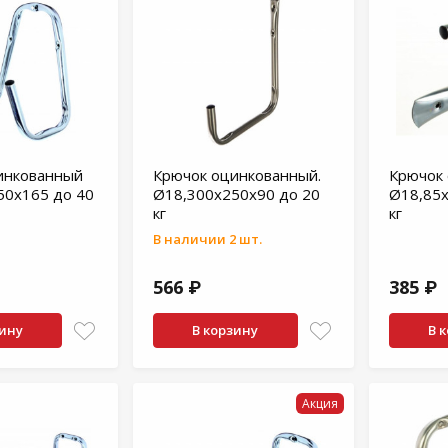
инкованный
Крючок оцинкованный.
Крючок 
50х165 до 40
Ø18,300x250х90 до 20
Ø18,85х
кг
кг
В наличии 2 шт.
566 ₽
385 ₽
зину
В корзину
В 
Акция