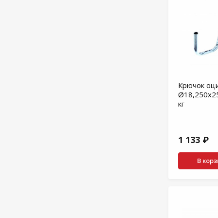
Крючок оц
Ø18,250х2
кг
1 133 ₽
В кор