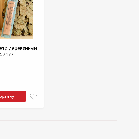
етр деревянный
952477
корзину