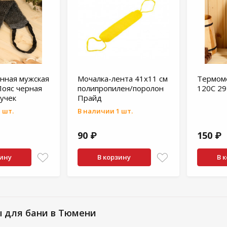
нная мужская
Мочалка-лента 41х11 см
Термом
Пояс черная
полипропилен/поролон
120С 2
ручек
Прайд
 шт.
В наличии 1 шт.
90 ₽
150 ₽
зину
В корзину
В 
ы для бани в Тюмени