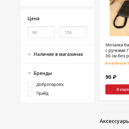
Цена
–
Мочалка ба
с ручками 
Наличие в магазинах
36 см без 
В наличии 1
Бренды
90 ₽
Добропаровъ
В кор
Прайд
Аксессуар