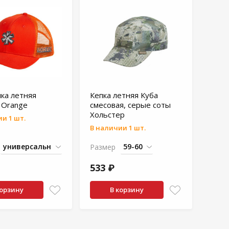
ка летняя
Кепка летняя Куба
 Orange
смесовая, серые соты
Хольстер
и 1 шт.
В наличии 1 шт.
Размер
533 ₽
корзину
В корзину