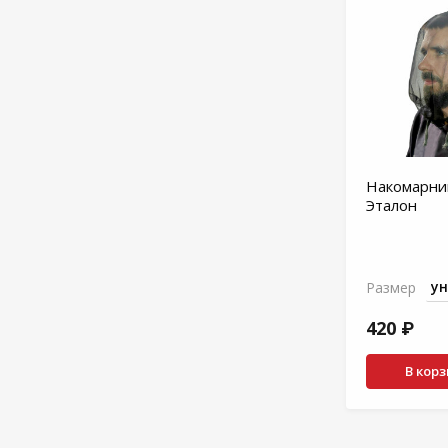
Накомарни
Эталон
Размер
420 ₽
В кор