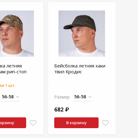
ка летняя
Бейсболка летняя хаки
ам рип-стоп
твил Кродис
и 1 шт.
Размер
682 ₽
корзину
В корзину