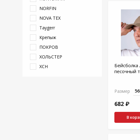
NORFIN
NOVA TEX
Taygerr
Крепыж
ПОКРОВ
ХОЛЬСТЕР
Бейсболка 
ХСН
песочный т
Размер
682 ₽
В кор