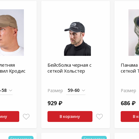
летняя
Бейсболка черная с
Панама 
вил Кродис
сеткой Хольстер
сеткой 
Размер
Размер
929 ₽
686 ₽
зину
В корзину
В 