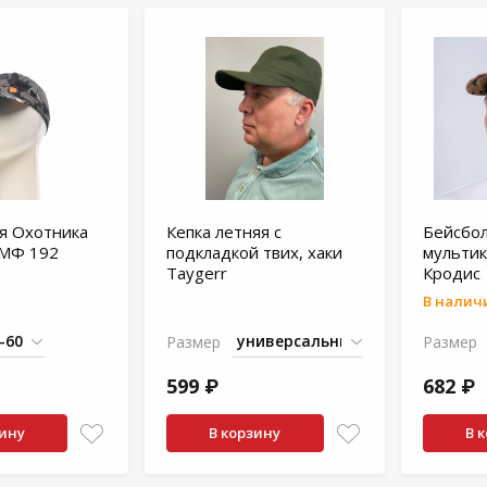
я Охотника
Кепка летняя с
Бейсбол
КМФ 192
подкладкой твих, хаки
мультик
Taygerr
Кродис
В наличи
Размер
Размер
599 ₽
682 ₽
зину
В корзину
В 