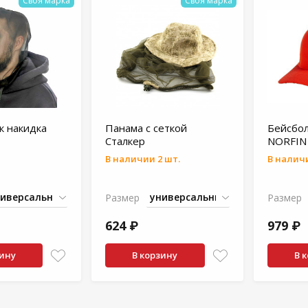
Своя марка
Своя марка
к накидка
Панама с сеткой
Бейсбол
Сталкер
NORFIN
В наличии 2 шт.
В наличи
Размер
Размер
624 ₽
979 ₽
зину
В корзину
В 